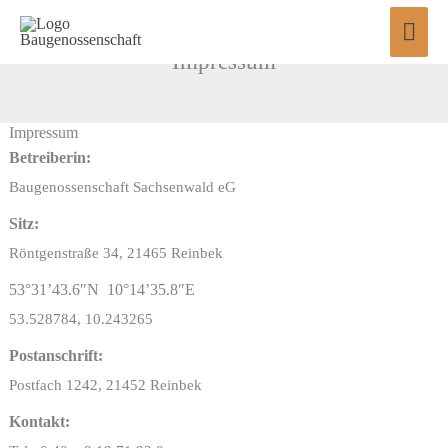
Zum
Hau
Inhalt
Impressum
springen
Impressum
Betreiberin:
Baugenossenschaft Sachsenwald eG
Sitz:
Röntgenstraße 34, 21465 Reinbek
53°31’43.6″N 10°14’35.8″E
53.528784, 10.243265
Postanschrift:
Postfach 1242, 21452 Reinbek
Kontakt: