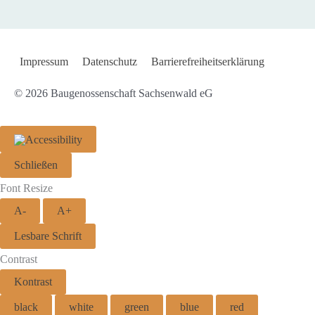
Impressum
Datenschutz
Barrierefreiheitserklärung
© 2026
Baugenossenschaft Sachsenwald eG
Schließen
Font Resize
A-
A+
Lesbare Schrift
Contrast
Kontrast
black
white
green
blue
red